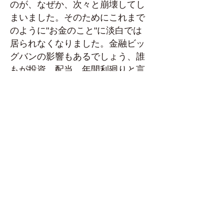
のが、なぜか、次々と崩壊してし
まいました。そのためにこれまで
のように"お金のこと"に淡白では
居られなくなりました。金融ビッ
グバンの影響もあるでしょう、誰
もが投資、配当、年間利廻りと言
う話に敏感になってきました。預
金残高１０００万円超の部分は銀
行がたとえ倒産しても政府は保証
しませんよと言うペイオフ制度も
銀行不信に輪をかけました。
各金融機関は数ある金融商品の中
から２,３点の主力商品に本部が絞
り込んで、預金残高の多い客に徹
底的に売り込む作戦です。
客の思考や実情は全く無視をした