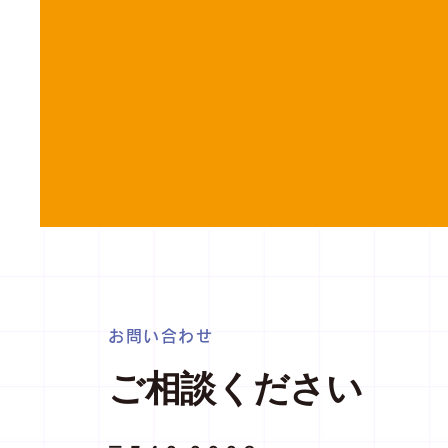
お問い合わせ
ご相談ください